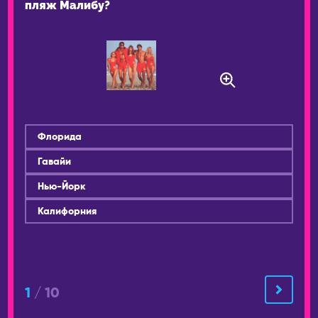
пляж Малибу?
Уфа
ТАИЛАНД
Ухта
Панган
Хабаровск
Паттайя
Чайковский
Пхукет
Чебоксары
Самуи
Челябинск
ТУРЦИЯ
Флорида
Чехов
Стамбул
Гавайи
Шахты
УЗБЕКИСТАН
Нью-Йорк
Шерегеш
Самарканд
Калифорния
Энгельс
Ташкент
Южно-Сахалинск
ФИНЛЯНДИЯ
Якутск
Хельсинки
Ярославль
1
/ 10
ФРАНЦИЯ
АВСТРАЛИЯ
Париж