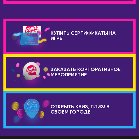
Брисбен
ЧЕРНОГОРИЯ
Мельбурн
Будва
Сидней
ЧЕХИЯ
АВСТРИЯ
КУПИТЬ СЕРТИФИКАТЫ НА
ИГРЫ
Прага
Вена
ШВЕЙЦАРИЯ
АЗЕРБАЙДЖАН
Лозанна
Баку
ЗАКАЗАТЬ КОРПОРАТИВНОЕ
ЭСТОНИЯ
АРГЕНТИНА
МЕРОПРИЯТИЕ
Таллин
Буэнос-Айрес
ОТКРЫТЬ КВИЗ, ПЛИЗ! В
СВОЕМ ГОРОДЕ