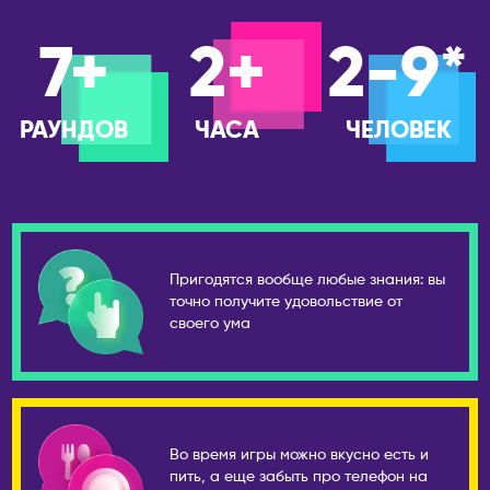
Усть-Каменогорск
ПРАВИЛА ИГР В БАРАХ
Новокузнецк
Шымкент
7+
2+
2-9*
ПРАВИЛА ОНЛАЙН ИГР
Новомосковск
КАНАДА
Новороссийск
Виннипег
Новосибирск
РАУНДОВ
ЧАСА
ЧЕЛОВЕК
Калгари
Новый Уренгой
Монреаль
Обнинск
Оттава
Озёрск
Торонто
Октябрьский
Эдмонтон
Пригодятся вообще любые знания: вы
Омск
точно получите удовольствие от
КИПР
Орёл
своего ума
Лимассол
Оренбург
Никосия
Пенза
Пафос
Пермь
Петрозаводск
КИТАЙ
Во время игры можно вкусно есть и
пить, а еще забыть про телефон на
Петропавловск-
Гуанчжоу