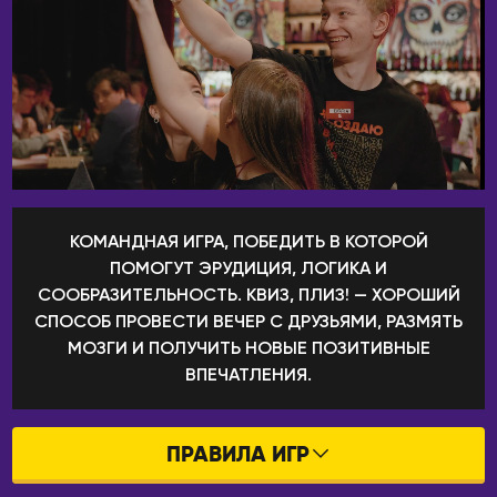
Котлас
Валенсия
Краснодар
Мадрид
Красноярск
ИТАЛИЯ
Лесосибирск
Милан
Луховицы
КАЗАХСТАН
Магадан
Актобе
Междуреченск
Алматы
КОМАНДНАЯ ИГРА, ПОБЕДИТЬ В КОТОРОЙ
Моздок
ПОМОГУТ ЭРУДИЦИЯ, ЛОГИКА И
Астана
Москва
СООБРАЗИТЕЛЬНОСТЬ. КВИЗ, ПЛИЗ! — ХОРОШИЙ
Атырау
СПОСОБ ПРОВЕСТИ ВЕЧЕР С ДРУЗЬЯМИ, РАЗМЯТЬ
Мурманск
Караганда
МОЗГИ И ПОЛУЧИТЬ НОВЫЕ ПОЗИТИВНЫЕ
Набережные Челны
Павлодар
ВПЕЧАТЛЕНИЯ.
Находка
Семей
Нефтекамск
Тараз
ПРАВИЛА ИГР
Нижнекамск
Уральск
Нижний Новгород