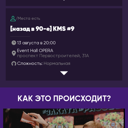
ГРУЗИЯ
Иваново
Батуми
Ижевск
Тбилиси
/
Места есть
Инта
ИЗРАИЛЬ
[назад в 90-е] KMS #9
Иркутск
Беэр-Шева
Йошкар-Ола
13 августа в 20:00
Иерусалим
Казань
Event Hall OPERA
Израиль
проспект Первостроителей, 31А
Калининград
Кармиэль
Сложность:
Нормальная
Калуга
Тель-Авив
Кемерово
Хайфа
Киров
ИНДОНЕЗИЯ
Коломна
КАК ЭТО ПРОИСХОДИТ?
Бали
Комсомольск-на-
Амуре
ИСПАНИЯ
Коряжма
Аликанте
Кострома
Барселона