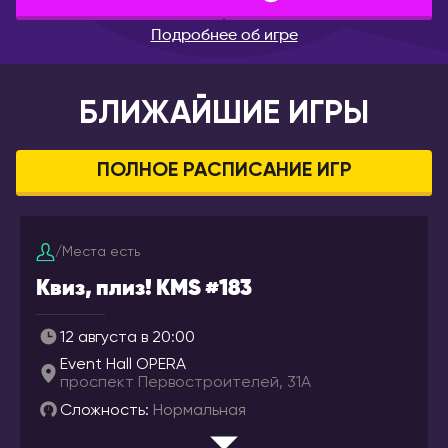
Брянск
Лондон
Подробнее об игре
Великий Новгород
ВЕНГРИЯ
Владивосток
Будапешт
БЛИЖАЙШИЕ ИГРЫ
Владикавказ
ВЬЕТНАМ
Владимир
Дананг
Волгоград
ПОЛНОЕ РАСПИСАНИЕ ИГР
Нячанг
Волгодонск
Волжский
ГЕРМАНИЯ
/
Места есть
Вологда
Берлин
Квиз, плиз! KMS #183
Воркута
Дюссельдорф/Кёльн
Воронеж
Мюнхен
12 августа в 20:00
Горно-Алтайск
ГРЕЦИЯ
Event Hall OPERA
Екатеринбург
Афины
проспект Первостроителей, 31А
Ессентуки
Сложность:
Нормальная
Салоники
Железногорск