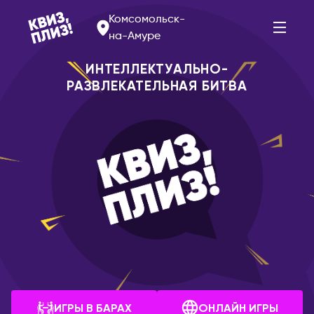
Комсомольск-
на-Амуре
ИНТЕЛЛЕКТУАЛЬНО-
РАЗВЛЕКАТЕЛЬНАЯ БИТВА
АРМЕНИЯ
РОССИЯ
Ереван
Альметьевск
Арзамас
БЕЛАРУСЬ
Арсеньев
Брест
Астрахань
Витебск
Балаково
Минск
Барнаул
БОЛГАРИЯ
Белогорск
София
Благовещенск
ИГРЫ В БАРАХ
ОНЛАЙН ИГРЫ
ВЕЛИКОБРИТАНИЯ