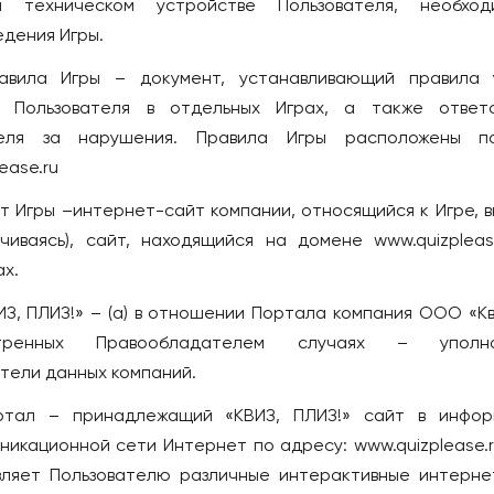
 техническом устройстве Пользователя, необхо
ий
Мадрид
едения Игры.
ры
ИТАЛИЯ
равила Игры – документ, устанавливающий правила
к
Милан
я Пользователя в отдельных Играх, а также ответс
КАЗАХСТАН
теля за нарушения. Правила Игры расположены п
ease.ru
Актобе
Алматы
йт Игры –интернет-сайт компании, относящийся к Игре, 
Астана
чиваясь), сайт, находящийся на домене www.quizpleas
халинск
Атырау
х.
Караганда
ВИЗ, ПЛИЗ!» – (a) в отношении Портала компания ООО «Кви
ль
Павлодар
отренных Правообладателем случаях – уполно
ЛИЯ
Семей
тели данных компаний.
Тараз
ортал – принадлежащий «КВИЗ, ПЛИЗ!» сайт в инфо
н
Уральск
икационной сети Интернет по адресу: www.quizplease.r
Усть-Каменогорск
ляет Пользователю различные интерактивные интерне