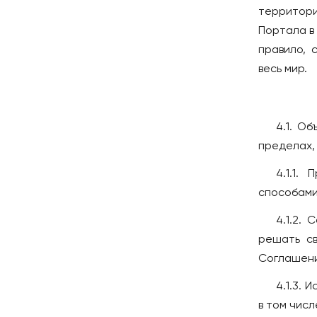
территори
Портала в
правило, 
весь мир.
4.1. О
пределах, 
4.1.1.
способами
4.1.2.
решать св
Соглашени
4.1.3. 
в том числ