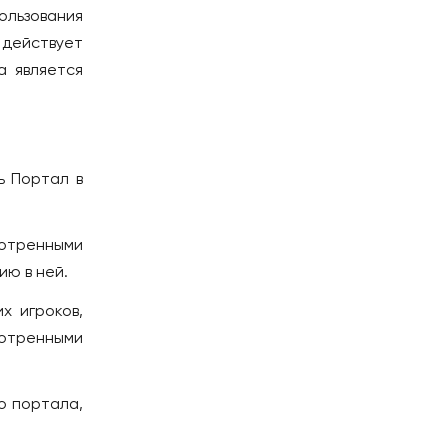
ользования
действует
а является
ь Портал в
отренными
ю в ней.
х игроков,
мотренными
го портала,