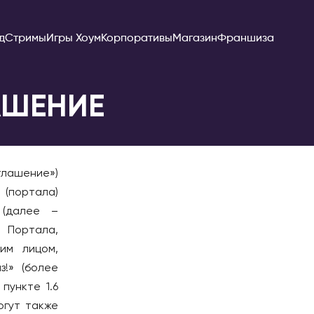
д
Стримы
Игры Хоум
Корпоративы
Магазин
Франшиза
АШЕНИЕ
Эдмонтон
КИПР
лашение»)
Лимассол
портала)
Никосия
 (далее –
Пафос
и Портала,
КИТАЙ
им лицом,
Гуанчжоу
з!» (более
пункте 1.6
Пекин
огут также
Ханчжоу