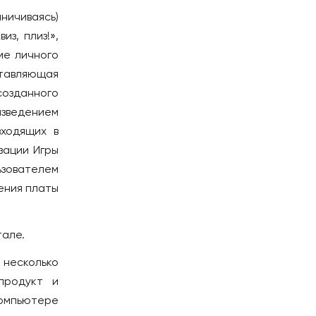
Лиссабон
ничиваясь)
РЕСПУБЛИКА КОРЕЯ
из, плиз!»,
Ансан
ме личного
Инчхон
ставляющая
Сеул
созданного
ведением
СЕРБИЯ
входящих в
Белград
зации Игры
Нови-Сад
ьзователем
США
сения платы
Бостон
Майами
тале.
Нью-Йорк
̆ несколько
Филадельфия
 продукт и
ТАИЛАНД
компьютере
Панган