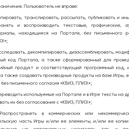
раничения. Пользователь не вправе:
Копировать, транслировать, рассылать, публиковать и и
ранять и воспроизводить текстовые, графические, а
ериалы, находящиеся на Портале, без письменного р
З!»;
 Исследовать, декомпилировать, дизассемблировать, моди
ый код Портала, а также сформированный для прове
ийный продукт и соответствующий программный код, 
а также создавать производные продукты на базе Игры, е
без письменного согласия «КВИЗ, ПЛИЗ!»;
Переводить используемые на Портале и в Игре тексты на д
вать их без согласования с «КВИЗ, ПЛИЗ!»;
 Распространять в коммерческих или некоммерчес
ельскую часть Игры и/или ее элементы, и/или ее копии