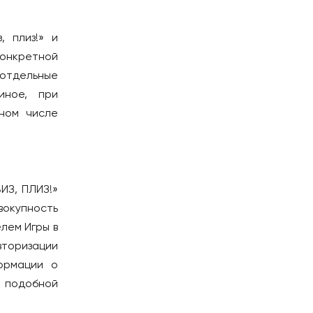
Шанхай
, плиз!» и
КЫРГЫЗСТАН
онкретной
Бишкек
 отдельные
ЛАТВИЯ
иное, при
Рига
ном числе
МОЛДОВА
Кишинёв
НИДЕРЛАНДЫ
ИЗ, ПЛИЗ!»
Амстердам
вокупность
ОАЭ
лем Игры в
оризации
Абу-Даби
формации о
Дубай
 подобной
ПОРТУГАЛИЯ