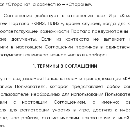
Лондон
а-Дону
ся «Сторона», а совместно – «Стороны».
ВЕНГРИЯ
 Соглашение действует в отношении всех Игр «Квиз
Будапешт
тей Портала «КВИЗ, ПЛИЗ!», кроме случаев, когда для к
тербург
ВЬЕТНАМ
соответствующей возможности Портала предусмотрены
Дананг
кие документы. Если из контекста не вытекает 
Нячанг
ении в настоящем Соглашении терминов в единствен
разумевается множественное число и наоборот.
ГЕРМАНИЯ
оль
Берлин
1. ТЕРМИНЫ В СОГЛАШЕНИИ
йкальск
Дюссельдорф/Кёльн
ккаунт– создаваемая Пользователем и принадлежащая «КВ
Мюнхен
апись Пользователя, которая представляет собой со
поль
ГРЕЦИЯ
Пользователе, необходимых для использования Пользовате
борск
ствии с настоящим Соглашением, а именно: авт
Афины
еля для регистрации участия в Игре, доступа к ин
Салоники
оль
еле, настройкам, статистическим показателям и иной
ГРУЗИЯ
Оскол
и.