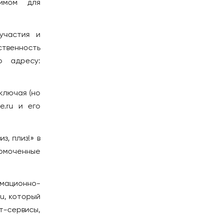
димом для
Паттайя
Пхукет
 участия и
Самуи
твенность
ТУРЦИЯ
о адресу:
Стамбул
УЗБЕКИСТАН
включая (но
e.ru и его
Самарканд
Ташкент
з, плиз!» в
ФИНЛЯНДИЯ
моченные
Хельсинки
ФРАНЦИЯ
рмационно-
Париж
u, который
ЧЕРНОГОРИЯ
т-сервисы,