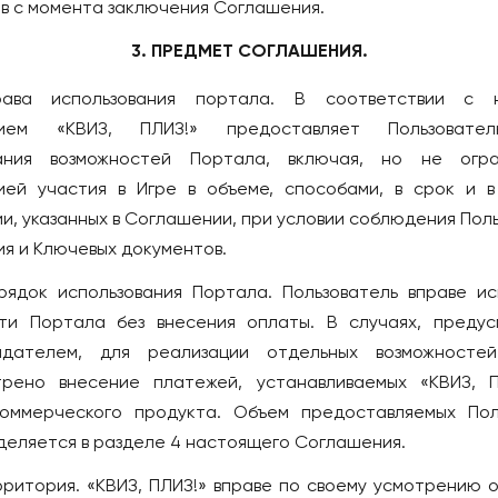
в с момента заключения Соглашения.
3. ПРЕДМЕТ СОГЛАШЕНИЯ.
Права использования портала. В соответствии с 
нием «КВИЗ, ПЛИЗ!» предоставляет Пользовате
вания возможностей Портала, включая, но не огран
ией участия в Игре в объеме, способами, в срок и 
и, указанных в Соглашении, при условии соблюдения Пол
я и Ключевых документов.
орядок использования Портала. Пользователь вправе ис
ти Портала без внесения оплаты. В случаях, преду
адателем, для реализации отдельных возможностеи
рено внесение платежей, устанавливаемых «КВИЗ, 
коммерческого продукта. Объем предоставляемых Пол
деляется в разделе 4 настоящего Соглашения.
ерритория. «КВИЗ, ПЛИЗ!» вправе по своему усмотрению 