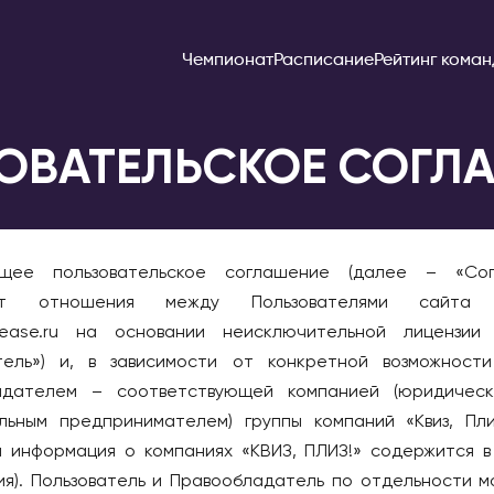
Чемпионат
Расписание
Рейтинг коман
ОВАТЕЛЬСКОЕ СОГЛ
Ереван
БЕЛАРУСЬ
ящее пользовательское соглашение (далее – «Сог
г
Брест
ует отношения между Пользователями сайта (
Витебск
please.ru на основании неисключительной лицензии
Минск
тель») и, в зависимости от конкретной возможност
одск
БОЛГАРИЯ
адателем – соответствующей компанией (юридическ
ловск-Камчатский
София
льным предпринимателем) группы компаний «Квиз, Пли
 информация о компаниях «КВИЗ, ПЛИЗ!» содержится в 
ВЕЛИКОБРИТАНИЯ
к
я). Пользователь и Правообладатель по отдельности м