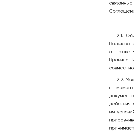
АВСТРИ
связанны
Новомосковск
Вена
Соглашени
Новороссийск
АЗЕРБА
Новосибирск
Баку
Новый Уренгой
2.1. О
АРГЕНТИ
Обнинск
Пользоват
Буэнос-А
а также 
Озёрск
АРМЕНИ
Правила 
Октябрьский
совместно
2.2. М
в момент
документо
действия
им услови
приравни
принимает