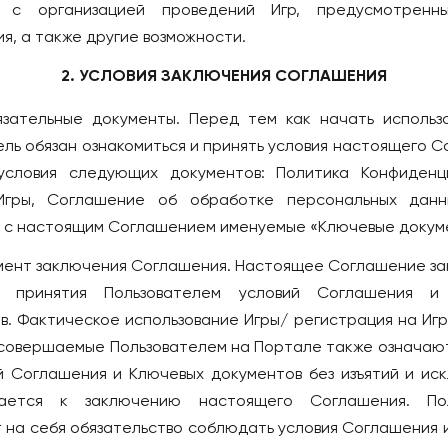
Я
Шымкент
е с организацией проведений Игр, предусмотренны
я, а также другие возможности.
КАНАДА
ЙДЖАН
Виннипег
2. УСЛОВИЯ ЗАКЛЮЧЕНИЯ СОГЛАШЕНИЯ
Калгари
бязательные документы. Перед тем как начать использо
НА
Монреаль
ель обязан ознакомиться и принять условия настоящего С
йрес
Оттава
условия следующих документов: Политика Конфиденци
Торонто
Я
Игры, Соглашение об обработке персональных данн
 с настоящим Соглашением именуемые «Ключевые докуме
омент заключения Соглашения. Настоящее Соглашение з
 принятия Пользователем условий Соглашения и
в. Фактическое использование Игры/ регистрация на Игр
, совершаемые Пользователем на Портале также означаю
й Соглашения и Ключевых документов без изъятий и иск
вается к заключению настоящего Соглашения. Пол
 на себя обязательство соблюдать условия Соглашения 