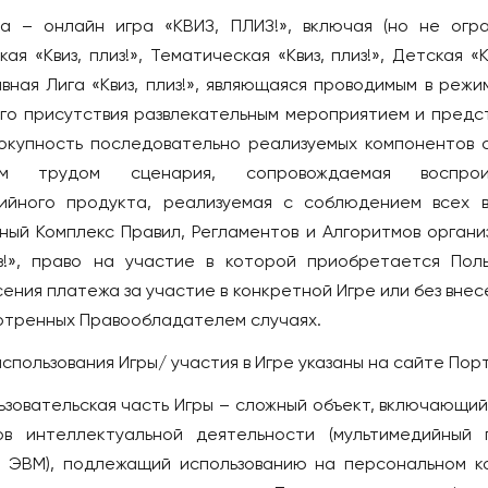
Батуми
мак
гра – онлайн игра «КВИЗ, ПЛИЗ!», включая (но не огра
Тбилиси
ая «Квиз, плиз!», Тематическая «Квиз, плиз!», Детская «Кв
ИЗРАИЛЬ
вная Лига «Квиз, плиз!», являющаяся проводимым в режи
Беэр-Шева
ар
го присутствия развлекательным мероприятием и пред
Иерусалим
вокупность последовательно реализуемых компонентов 
Израиль
ким трудом сценария, сопровождаемая воспроиз
ийного продукта, реализуемая с соблюдением всех 
Кармиэль
ный Комплекс Правил, Регламентов и Алгоритмов органи
Тель-Авив
из!», право на участие в которой приобретается Пол
Хайфа
ения платежа за участие в конкретной Игре или без вне
ИНДОНЕЗИЯ
отренных Правообладателем случаях.
к
Бали
спользования Игры/ участия в Игре указаны на сайте Пор
к
ИСПАНИЯ
льзовательская часть Игры – сложный объект, включающии
Аликанте
ов интеллектуальной деятельности (мультимедийный
Барселона
 ЭВМ), подлежащий использованию на персональном 
к
Валенсия