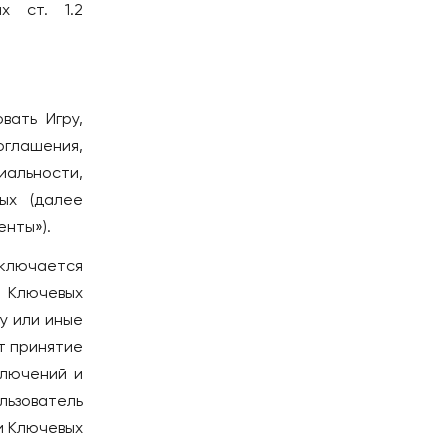
Будва
х ст. 1.2
ЧЕХИЯ
Прага
ШВЕЙЦАРИЯ
вать Игру,
Лозанна
оглашения,
ЭСТОНИЯ
альности,
Таллин
ых (далее
нты»).
аключается
 Ключевых
у или иные
т принятие
лючений и
ьзователь
и Ключевых