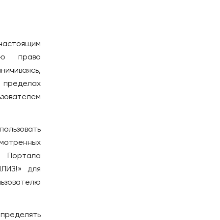
настоящим
лю право
ичиваясь,
в пределах
ьзователем
пользовать
смотренных
̆ Портала
ПЛИЗ!» для
ьзователю
определять