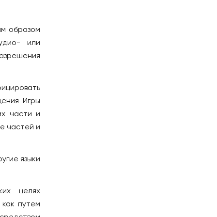
ным образом
удио- или
азрешения
фицировать
дения Игры
их части и
е частей и
ругие языки
ких целях
 как путем