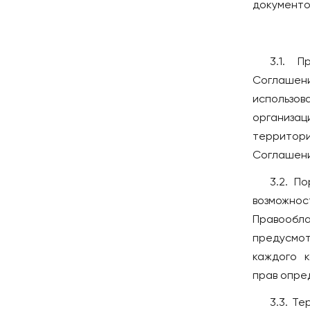
документо
3.1. 
Соглаше
использо
организац
территори
Соглашени
3.2. П
возможнос
Правообл
предусмот
каждого 
прав опре
3.3. Т