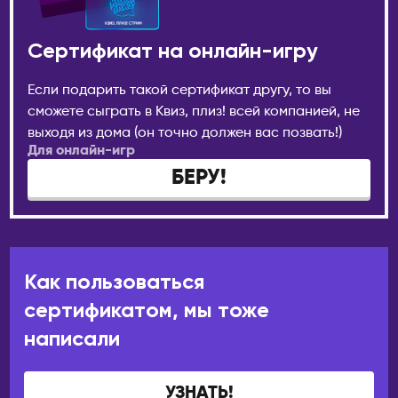
Усть-Каменогорск
Новокузнецк
Шымкент
Новомосковск
Сертификат на онлайн-игру
КАНАДА
Новороссийск
Виннипег
Если подарить такой сертификат другу, то вы
Новосибирск
сможете сыграть в Квиз, плиз! всей компанией, не
Калгари
Новый Уренгой
выходя из дома (он точно должен вас позвать!)
Монреаль
Для онлайн-игр
Обнинск
Оттава
БЕРУ!
Озёрск
Торонто
Октябрьский
Эдмонтон
Омск
КИПР
Орёл
Как пользоваться
Лимассол
Оренбург
сертификатом, мы тоже
Никосия
Пенза
Пафос
написали
Пермь
Петрозаводск
КИТАЙ
УЗНАТЬ!
Петропавловск-
Гуанчжоу