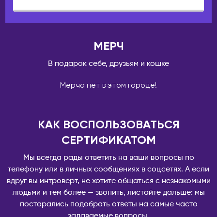
Камчатский
Пекин
Псков
Ханчжоу
Пятигорск
Шанхай
МЕРЧ
Ростов-на-Дону
КЫРГЫЗСТАН
В подарок себе, друзьям и кошке
Рязань
Бишкек
Самара
Мерча нет в этом городе!
ЛАТВИЯ
Санкт-Петербург
Рига
Саранск
МОЛДОВА
КАК ВОСПОЛЬЗОВАТЬСЯ
Сарапул
Кишинёв
СЕРТИФИКАТОМ
Саратов
НИДЕРЛАНДЫ
Севастополь
Мы всегда рады ответить на ваши вопросы по
Амстердам
телефону или в личных сообщениях в соцсетях. А если
Северобайкальск
вдруг вы интроверт, не хотите общаться с незнакомыми
Серпухов
ОАЭ
людьми и тем более — звонить, листайте дальше: мы
Симферополь
Абу-Даби
постарались подобрать ответы на самые часто
Сосновоборск
Дубай
задаваемые вопросы.