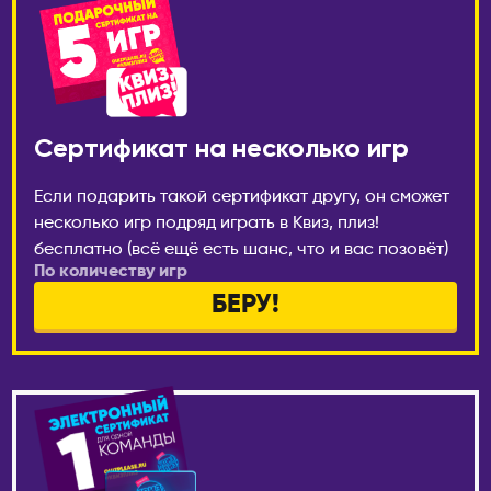
Котлас
Валенсия
Краснодар
Мадрид
Красноярск
ИТАЛИЯ
Лесосибирск
Милан
Сертификат на несколько игр
Луховицы
КАЗАХСТАН
Магадан
Если подарить такой сертификат другу, он сможет
Актобе
Междуреченск
несколько игр подряд играть в Квиз, плиз!
Алматы
бесплатно (всё ещё есть шанс, что и вас позовёт)
Моздок
Астана
По количеству игр
Москва
Атырау
БЕРУ!
Мурманск
Караганда
Набережные Челны
Павлодар
Находка
Семей
Нефтекамск
Тараз
Нижнекамск
Уральск
Нижний Новгород