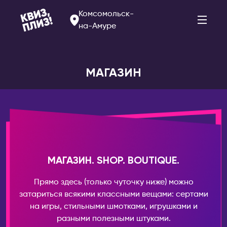
Комсомольск-
на-Амуре
МАГАЗИН
АРМЕНИЯ
РОССИЯ
Ереван
Альметьевск
Арзамас
БЕЛАРУСЬ
Арсеньев
Брест
Астрахань
Витебск
МАГАЗИН. SHOP. BOUTIQUE.
Балаково
Минск
Прямо здесь (только чуточку ниже) можно
Барнаул
БОЛГАРИЯ
затариться всякими классными вещами: сертами
Белогорск
на игры, стильными шмотками, игрушками и
София
разными полезными штуками.
Благовещенск
ВЕЛИКОБРИТАНИЯ