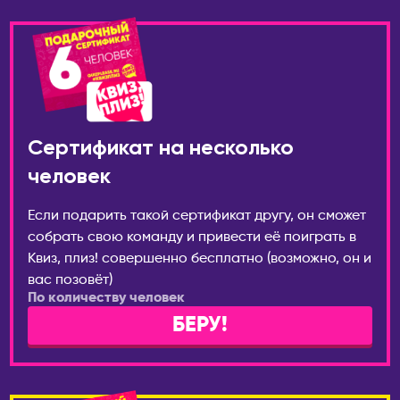
ГРУЗИЯ
Иваново
Батуми
Ижевск
Тбилиси
Инта
ИЗРАИЛЬ
Иркутск
Беэр-Шева
Йошкар-Ола
Иерусалим
Сертификат на несколько
Казань
Израиль
человек
Калининград
Кармиэль
Калуга
Если подарить такой сертификат другу, он сможет
Тель-Авив
Кемерово
собрать свою команду и привести её поиграть в
Хайфа
Киров
Квиз, плиз! совершенно бесплатно (возможно, он и
ИНДОНЕЗИЯ
вас позовёт)
Коломна
По количеству человек
Бали
Комсомольск-на-
БЕРУ!
Амуре
ИСПАНИЯ
Коряжма
Аликанте
Кострома
Барселона